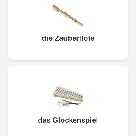
The Magic Flute
die Zauberflöte
das Glockenspiel
chimes