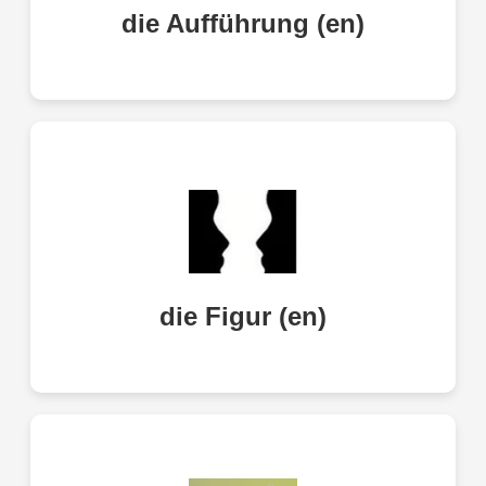
die Aufführung (en)
performance, show
character, figure
die Figur (en)