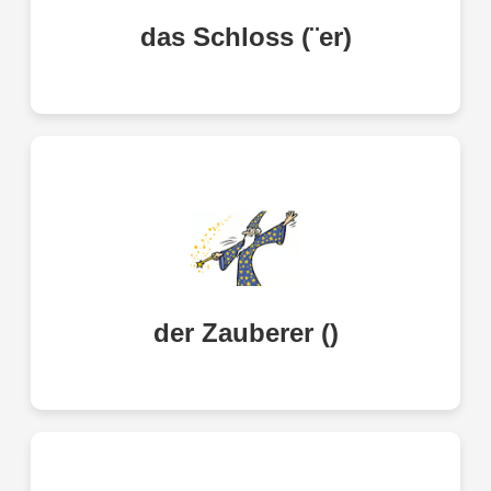
das Schloss (¨er)
lock
magician; sorcerer
der Zauberer ()