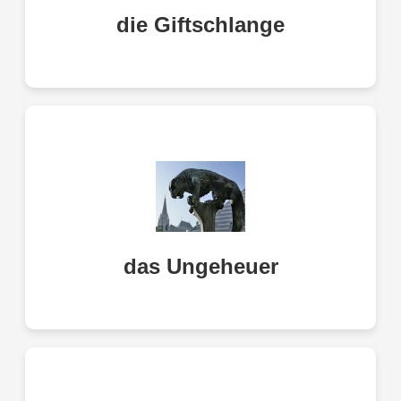
poisonous snake
die Giftschlange
das Ungeheuer
monster