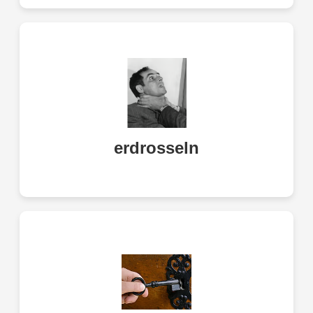
to strangle
erdrosseln