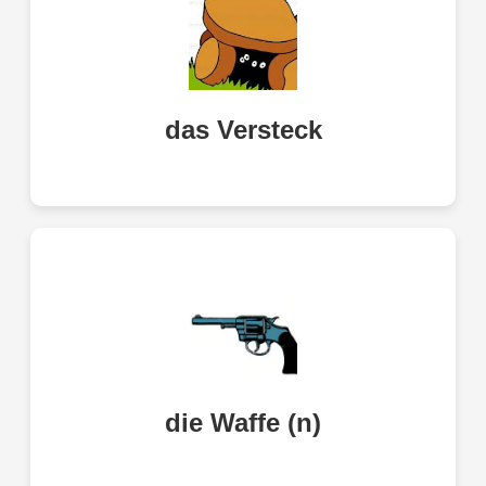
das Versteck
hiding place
die Waffe (n)
weapon