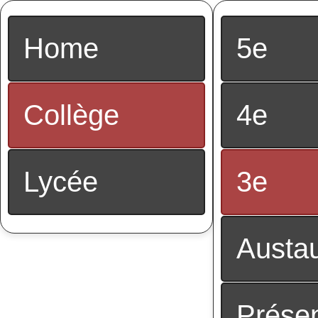
Home
5e
Collège
4e
Lycée
3e
Austau
Présen