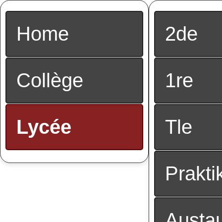
Home
2de
Collège
1re
Lycée
Tle
Prakti
Austau