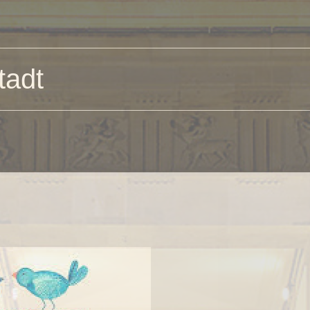
n
tadt