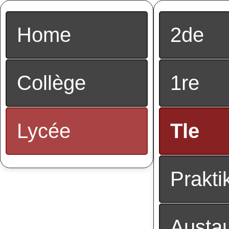
Home
2de
Collège
1re
Lycée
Tle
Prakti
Austau