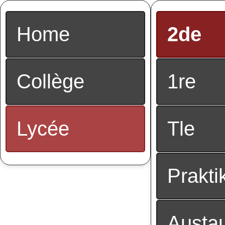
Home
2de
Collège
1re
Lycée
Tle
Prakti
Austau