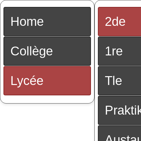
Home
2de
Collège
1re
Lycée
Tle
Prakti
Austau