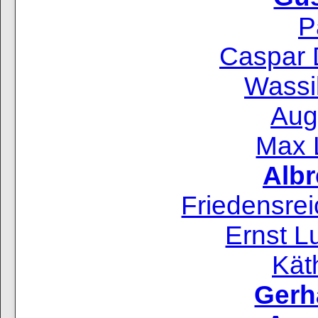
P
Caspar D
Wassi
Aug
Max 
Albr
Friedensre
Ernst L
Kät
Gerh