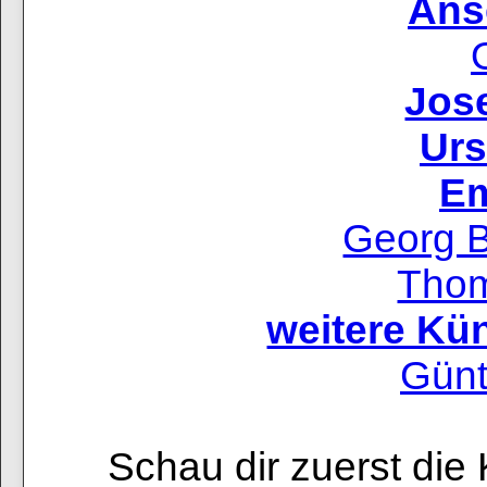
Ans
Jos
Urs
Em
Georg B
Thom
weitere Kün
Günt
Schau dir zuerst die