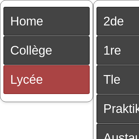
Home
2de
Collège
1re
Lycée
Tle
Prakti
Austau